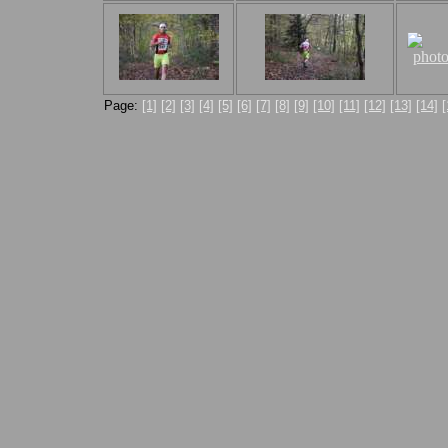
Page:
[1]
[2]
[3]
[4]
[5]
[6]
[7]
[8]
[9]
[10]
[11]
[12]
[13]
[14]
[