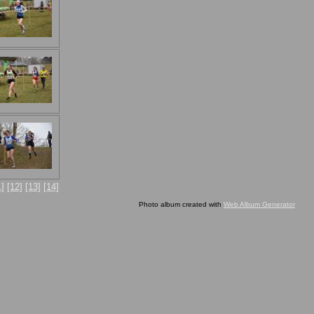
1]
[12]
[13]
[14]
Photo album created with
Web Album Generator