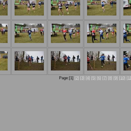
Page:[1]
[2]
[3]
[4]
[5]
[6]
[7]
[8]
[9]
[10]
[1